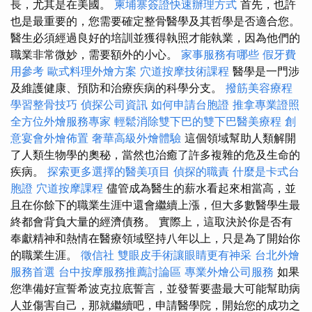
長，尤其是在美國。
柬埔寨簽證快速辦理方式
首先，也許
也是最重要的，您需要確定整骨醫學及其哲學是否適合您。
醫生必須經過良好的培訓並獲得執照才能執業，因為他們的
職業非常微妙，需要額外的小心。
家事服務有哪些
假牙費
用參考
歐式料理外燴方案
穴道按摩技術課程
醫學是一門涉
及維護健康、預防和治療疾病的科學分支。
撥筋美容療程
學習整骨技巧
偵探公司資訊
如何申請台胞證
推拿專業證照
全方位外燴服務專家
輕鬆消除雙下巴的雙下巴醫美療程
創
意宴會外燴佈置
奢華高級外燴體驗
這個領域幫助人類解開
了人類生物學的奧秘，當然也治癒了許多複雜的危及生命的
疾病。
探索更多選擇的醫美項目
偵探的職責
什麼是卡式台
胞證
穴道按摩課程
儘管成為醫生的薪水看起來相當高，並
且在你餘下的職業生涯中還會繼續上漲，但大多數醫學生最
終都會背負大量的經濟債務。 實際上，這取決於你是否有
奉獻精神和熱情在醫療領域堅持八年以上，只是為了開始你
的職業生涯。
徵信社
雙眼皮手術讓眼睛更有神采
台北外燴
服務首選
台中按摩服務推薦討論區
專業外燴公司服務
如果
您準備好宣誓希波克拉底誓言，並發誓要盡最大可能幫助病
人並傷害自己，那就繼續吧，申請醫學院，開始您的成功之