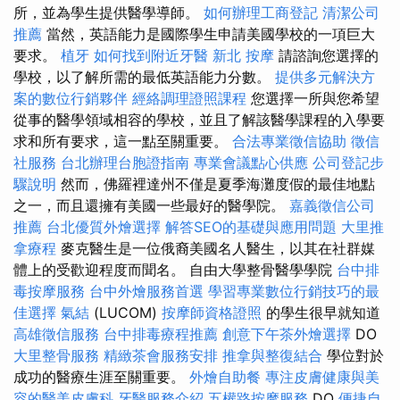
所，並為學生提供醫學導師。
如何辦理工商登記
清潔公司
推薦
當然，英語能力是國際學生申請美國學校的一項巨大
要求。
植牙
如何找到附近牙醫
新北 按摩
請諮詢您選擇的
學校，以了解所需的最低英語能力分數。
提供多元解決方
案的數位行銷夥伴
經絡調理證照課程
您選擇一所與您希望
從事的醫學領域相容的學校，並且了解該醫學課程的入學要
求和所有要求，這一點至關重要。
合法專業徵信協助
徵信
社服務
台北辦理台胞證指南
專業會議點心供應
公司登記步
驟說明
然而，佛羅裡達州不僅是夏季海灘度假的最佳地點
之一，而且還擁有美國一些最好的醫學院。
嘉義徵信公司
推薦
台北優質外燴選擇
解答SEO的基礎與應用問題
大里推
拿療程
麥克醫生是一位俄裔美國名人醫生，以其在社群媒
體上的受歡迎程度而聞名。 自由大學整骨醫學學院
台中排
毒按摩服務
台中外燴服務首選
學習專業數位行銷技巧的最
佳選擇
氣結
(LUCOM)
按摩師資格證照
的學生很早就知道
高雄徵信服務
台中排毒療程推薦
創意下午茶外燴選擇
DO
大里整骨服務
精緻茶會服務安排
推拿與整復結合
學位對於
成功的醫療生涯至關重要。
外燴自助餐
專注皮膚健康與美
容的醫美皮膚科
牙醫服務介紹
五權路按摩服務
DO
便捷自