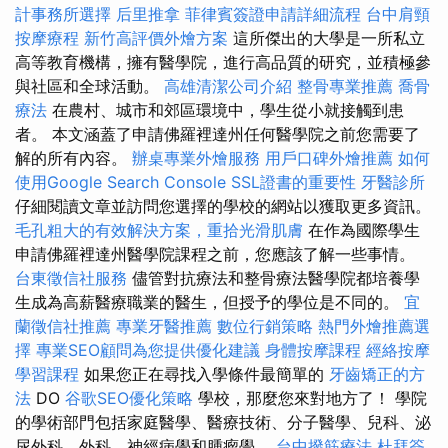
計事務所選擇
后里推拿
菲律賓簽證申請詳細流程
台中肩頸
按摩療程
新竹高評價外燴方案
這所傑出的大學是一所私立
高等教育機構，擁有醫學院，進行高品質的研究，並積極參
與社區和全球活動。
高雄清潔公司介紹
整骨專業推薦
喬骨
療法
在農村、城市和郊區環境中，學生從小就接觸到患
者。 本文涵蓋了申請佛羅裡達州任何醫學院之前您需要了
解的所有內容。
辦桌專業外燴服務
用戶口碑外燴推薦
如何
使用Google Search Console
SSL證書的重要性
牙醫診所
仔細閱讀文章並訪問您選擇的學校的網站以獲取更多資訊。
毛孔粗大的有效解決方案，重拾光滑肌膚
在作為國際學生
申請佛羅裡達州醫學院課程之前，您應該了解一些事情。
台東徵信社服務
儘管對抗療法和整骨療法醫學院都培養學
生成為高薪醫療職業的醫生，但授予的學位是不同的。
宜
蘭徵信社推薦
專業牙醫推薦
數位行銷策略
熱門外燴推薦選
擇
專業SEO顧問為您提供優化建議
身體按摩課程
經絡按摩
學習課程
如果您正在尋找入學條件最簡單的
牙齒矯正的方
法
DO
谷歌SEO優化策略
學校，那麼您來對地方了！ 學院
的學術部門包括家庭醫學、醫療技術、分子醫學、兒科、泌
尿外科、外科、神經病學和腫瘤學。
台中撥筋療法
杜拜簽