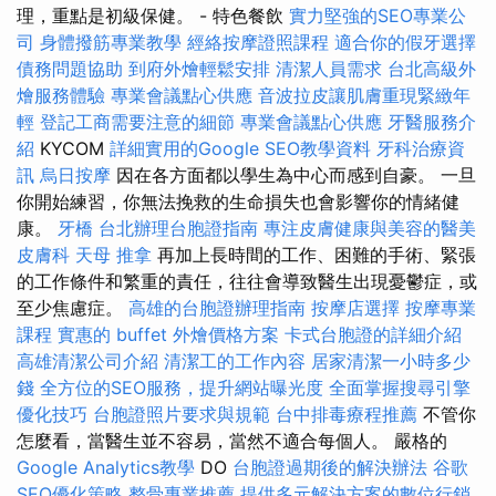
理，重點是初級保健。 - 特色餐飲
實力堅強的SEO專業公
司
身體撥筋專業教學
經絡按摩證照課程
適合你的假牙選擇
債務問題協助
到府外燴輕鬆安排
清潔人員需求
台北高級外
燴服務體驗
專業會議點心供應
音波拉皮讓肌膚重現緊緻年
輕
登記工商需要注意的細節
專業會議點心供應
牙醫服務介
紹
KYCOM
詳細實用的Google SEO教學資料
牙科治療資
訊
烏日按摩
因在各方面都以學生為中心而感到自豪。 一旦
你開始練習，你無法挽救的生命損失也會影響你的情緒健
康。
牙橋
台北辦理台胞證指南
專注皮膚健康與美容的醫美
皮膚科
天母 推拿
再加上長時間的工作、困難的手術、緊張
的工作條件和繁重的責任，往往會導致醫生出現憂鬱症，或
至少焦慮症。
高雄的台胞證辦理指南
按摩店選擇
按摩專業
課程
實惠的 buffet 外燴價格方案
卡式台胞證的詳細介紹
高雄清潔公司介紹
清潔工的工作內容
居家清潔一小時多少
錢
全方位的SEO服務，提升網站曝光度
全面掌握搜尋引擎
優化技巧
台胞證照片要求與規範
台中排毒療程推薦
不管你
怎麼看，當醫生並不容易，當然不適合每個人。 嚴格的
Google Analytics教學
DO
台胞證過期後的解決辦法
谷歌
SEO優化策略
整骨專業推薦
提供多元解決方案的數位行銷