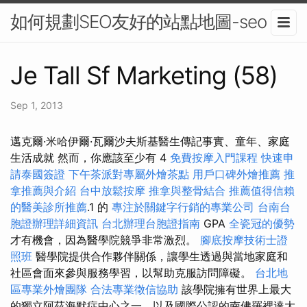
如何規劃SEO友好的站點地圖-seo
Je Tall Sf Marketing (58)
Sep 1, 2013
邁克爾·米哈伊爾·瓦爾沙夫斯基醫生傳記事實、童年、家庭
生活成就 然而，你應該至少有 4
免費按摩入門課程
快速申
請泰國簽證
下午茶派對專屬外燴茶點
用戶口碑外燴推薦
推
拿推薦與介紹
台中放鬆按摩
推拿與整骨結合
推薦值得信賴
的醫美診所推薦
.1 的
專注於關鍵字行銷的專業公司
台南台
胞證辦理詳細資訊
台北辦理台胞證指南
GPA
全瓷冠的優勢
才有機會，因為醫學院競爭非常激烈。
腳底按摩技術士證
照班
醫學院提供合作夥伴關係，讓學生透過與當地家庭和
社區會面來參與服務學習，以幫助克服訪問障礙。
台北地
區專業外燴團隊
合法專業徵信協助
該學院擁有世界上最大
的獨立阿茲海默症中心之一，以及國際公認的南佛羅裡達大