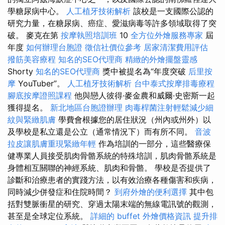
學糖尿病中心。
人工植牙技術解析
該校是一支國際公認的
研究力量，在糖尿病、癌症、愛滋病毒等許多領域取得了突
破。 麥克在第
按摩執照培訓班
10
全方位外燴服務專家
屆
年度
如何辦理台胞證
徵信社價位參考
居家清潔費用評估
撥筋美容療程
知名的SEO代理商
精緻的外燴擺盤靈感
Shorty
知名的SEO代理商
獎中被提名為“年度突破
后里按
摩
YouTuber”。
人工植牙技術解析
台中泰式按摩排毒療程
腳底按摩證照課程
他與戀人彼得·麥金農和威爾·史密斯一起
獲得提名。
新北地區台胞證辦理
肉毒桿菌注射輕鬆減少細
紋與緊緻肌膚
學費會根據您的居住狀況（州內或州外）以
及學校是私立還是公立（通常情況下）而有所不同。
音波
拉皮讓肌膚重現緊緻年輕
作為培訓的一部分，這些醫療保
健專業人員接受肌肉骨骼系統的特殊培訓，肌肉骨骼系統是
身體相互關聯的神經系統、肌肉和骨骼。 學校是否提供了
診斷和治療患者的實踐方法，以有效治療各種傷害和疾病，
同時減少併發症和住院時間？
到府外燴的便利選擇
其中包
括對雙脈衝星的研究、穿過太陽末端的無線電訊號的觀測，
甚至是全球定位系統。
詳細的 buffet 外燴價格資訊
提升排