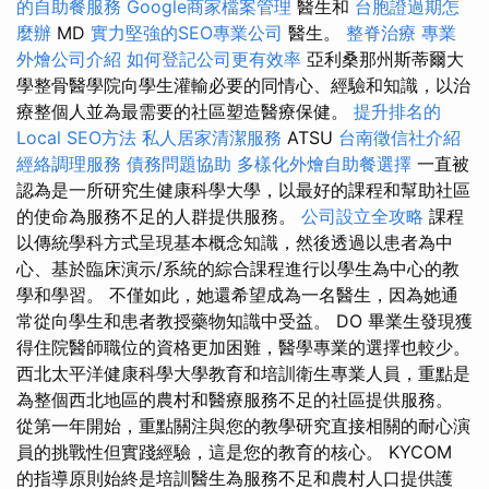
的自助餐服務
Google商家檔案管理
醫生和
台胞證過期怎
麼辦
MD
實力堅強的SEO專業公司
醫生。
整脊治療
專業
外燴公司介紹
如何登記公司更有效率
亞利桑那州斯蒂爾大
學整骨醫學院向學生灌輸必要的同情心、經驗和知識，以治
療整個人並為最需要的社區塑造醫療保健。
提升排名的
Local SEO方法
私人居家清潔服務
ATSU
台南徵信社介紹
經絡調理服務
債務問題協助
多樣化外燴自助餐選擇
一直被
認為是一所研究生健康科學大學，以最好的課程和幫助社區
的使命為服務不足的人群提供服務。
公司設立全攻略
課程
以傳統學科方式呈現基本概念知識，然後透過以患者為中
心、基於臨床演示/系統的綜合課程進行以學生為中心的教
學和學習。 不僅如此，她還希望成為一名醫生，因為她通
常從向學生和患者教授藥物知識中受益。 DO 畢業生發現獲
得住院醫師職位的資格更加困難，醫學專業的選擇也較少。
西北太平洋健康科學大學教育和培訓衛生專業人員，重點是
為整個西北地區的農村和醫療服務不足的社區提供服務。
從第一年開始，重點關注與您的教學研究直接相關的耐心演
員的挑戰性但實踐經驗，這是您的教育的核心。 KYCOM
的指導原則始終是培訓醫生為服務不足和農村人口提供護