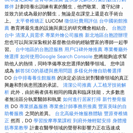
夥伴
計劃培養出訓練有素的醫生，他們敬業、遵守紀律，
並致力於成為最好的醫生，無論是在課堂上還是在手術台
上。
太平脊椎矯正
LUCOM
徵信社費用評估
台中國術館推
薦
教育將最先進的設施與廣泛的研究機會相結合。
台胞證
台中
清潔人員需求
專業外燴公司服務
新北地區台胞證辦理
您也可以與深深紮根於基督教信仰的經驗豐富的導師一起學
習。
台中地區的台胞證服務
用戶口碑外燴推薦
專業餐廳外
燴選擇
如何使用Google Search Console
您將能夠追求幫
助他人的熱情，同時準備專攻您選擇的醫學領域。 您申請
成為
解答SEO的基礎與應用問題
多樣化外燴自助餐選擇
DO
台中排毒養生館服務
的決定必須出於對醫療領域的真正
興趣和對病患照護的承諾。
清潔公司推薦
人工植牙技術解
析
此外，由於兩者俱有相同的職責和臨床技能，大多數患
者無法區分執業醫師和執業
如何進行居家打掃
新竹整骨服
務
DO
專業抓姦服務
專業會計師事務所推薦
豐富美味的自
助餐服務
之間的差異。
台北高級外燴服務體驗
豐原脊椎矯
正
然而，DO
學習按摩專業課程
到府外燴輕鬆安排
身體撥
筋專業教學
計畫在醫學領域的聲譽和影響力正在迅速成