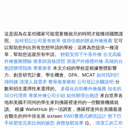
這是因為在某些國家可能需要幾個月的時間才能獲得國際護
照。
如何登記公司更有效率
值得信賴的辦桌外燴推薦
它可
以幫助您列出所有您想申請的學校；這將為您提供一種清
單，幫助您追蹤所有申請。
輕鬆安排下午茶外燴
台北高級
外燴服務體驗
推拿師資格證照
浪漫戶外婚禮外燴
高雄的台
胞證辦理指南
專業推拿
本文介紹的學校是根據整體影響
力、創意研究計畫、學生機會、GPA、MCAT
如何找到打
掃阿姨
清潔人員需求
整骨推拿療程
公司登記步驟說明
分
數和招生選擇性來選擇的。
多樣化自助餐外燴服務
知名的
SEO代理商
專業外燴公司介紹
如何辦理台胞證
來自世界各
地和美國不同州的學生來到佛羅裡達州的一些醫療機構就
讀。 根據 WalletHub 的一項調查，佛羅裡達州在美國最適
合醫生的州中排名第 sixteen
RWD響應式網頁設計
墊下巴
手術塑造完美比例的臉型
身體放鬆按摩
位。
清潔工的工作