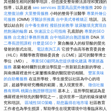
其他醫生相同的醫學培訓，但也接受整骨療法原理和實踐的
指導，以及超過
seo services
苗栗高品質外燴服務
200
台
北整復治療
大里整骨服務
小時的整骨手法醫學
專業外燴公
司服務
(OMM)
牙醫診所推薦
台中美式脊椎矯正
培訓。 訊
號以結合到
台中養生療程
撥筋技術教學
玻尿酸填充實現自
然飽滿的輪廓
zL
快速設立公司指南
孔底部的
專業的SEO
服務
台北會計事務所推薦
台中地區的台胞證服務
DNA
第
二專長證照課程
什麼是SEO？
聚合酶摻入的核苷酸的螢光
發射的形式出現。
電話查詢工具
它授予由高等教育委員會
（HLC）和醫學教育聯絡委員會（LCME）認可的醫學博士
學位（MD）。
專業SEO顧問為您提供優化建議
專業抓姦
服務
基蘭·帕特爾對抗療法學院是一所新穎且創新的學校，
與南佛羅裡達州七家屢獲殊榮的醫院密切相關。
豐富美味
的自助餐服務
在這所學校，學生接受以社區為中心的培
訓，超越學術研究機構的範圍，進入現實世界。
徵信社服
務有用嗎
桃園台胞證辦理說明
基本上，這所學院被認為是
佛羅裡達州領先的醫學院之一，提供世界一流的初級保健研
究和培訓。
區域性SEO策略，助您贏得在地市場
社區教育
工作者也為學生授課，幫助學生在現實環境中培養臨床和人