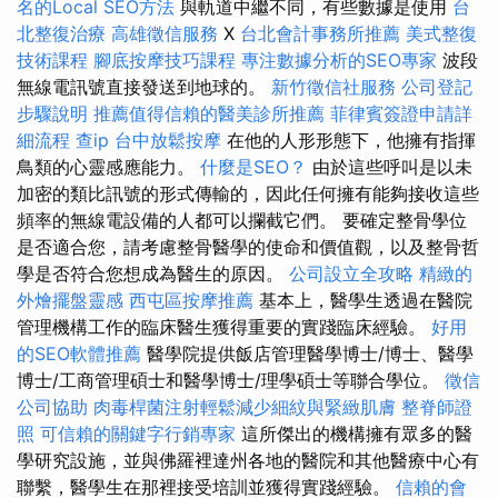
名的Local SEO方法
與軌道中繼不同，有些數據是使用
台
北整復治療
高雄徵信服務
X
台北會計事務所推薦
美式整復
技術課程
腳底按摩技巧課程
專注數據分析的SEO專家
波段
無線電訊號直接發送到地球的。
新竹徵信社服務
公司登記
步驟說明
推薦值得信賴的醫美診所推薦
菲律賓簽證申請詳
細流程
查ip
台中放鬆按摩
在他的人形形態下，他擁有指揮
鳥類的心靈感應能力。
什麼是SEO？
由於這些呼叫是以未
加密的類比訊號的形式傳輸的，因此任何擁有能夠接收這些
頻率的無線電設備的人都可以攔截它們。 要確定整骨學位
是否適合您，請考慮整骨醫學的使命和價值觀，以及整骨哲
學是否符合您想成為醫生的原因。
公司設立全攻略
精緻的
外燴擺盤靈感
西屯區按摩推薦
基本上，醫學生透過在醫院
管理機構工作的臨床醫生獲得重要的實踐臨床經驗。
好用
的SEO軟體推薦
醫學院提供飯店管理醫學博士/博士、醫學
博士/工商管理碩士和醫學博士/理學碩士等聯合學位。
徵信
公司協助
肉毒桿菌注射輕鬆減少細紋與緊緻肌膚
整脊師證
照
可信賴的關鍵字行銷專家
這所傑出的機構擁有眾多的醫
學研究設施，並與佛羅裡達州各地的醫院和其他醫療中心有
聯繫，醫學生在那裡接受培訓並獲得實踐經驗。
信賴的會