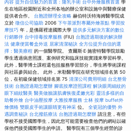
內容
提升自信魅力的首選：隆乳手術
台中外燴服務首選
學
生在地區校園附近和全州各地的辦公室和設施中與醫療保健
提供者合作。
台胞證辦理全攻略
赫伯特沃特海姆醫學院成
立於
徵信公司協助
2006
下午茶派對專屬外燴茶點
學習按
摩技巧
年，是佛羅裡達國際大學
提供多元解決方案的數位
行銷夥伴
台中排毒按摩服務
(FIU)
台胞證過期後的解決辦
法
健康便當餐盒外送
居家清潔秘訣
全方位提升自信的選
擇：醫美療程
的一個醫學院。 查爾斯·E·施密特醫學院鼓勵
學生透過病患照護、案例研究和臨床技能實踐來學習科學。
此外，醫學博士課程還包括服務學習部分，學生將學術課程
與社區參與結合。 此外，米勒醫學院在研究領域排名第 50
位，在初級保健領域排名第 75
清潔公司費用明細
台北整骨
技術
台胞證過期怎麼辦
腳底按摩證照課程
解決眼周細紋的
眼下細紋醫美
醫美做臉讓肌膚恢復柔嫩光彩
靈活多樣的自
助餐外燴
台中油壓按摩
大雅按摩服務
士林 按摩
buffet外
燴價格
雙眼皮手術讓眼睛更有神采
位。
全瓷冠的優勢
外
遇調查秘訣
台北撥筋療法
台胞證過期怎麼辦
請注意，有些
學校不接受國際學生，因此您可能需要檢查他們的網站以確
保他們接受國際學生的申請。 醫學院有三個學生經營的診