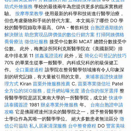
助式外燴服務
學校的最後兩年為您提供更多的臨床實務經
驗。
按摩專業教學
使用最新的科學和技術進行醫學治療，
但也考慮藥物和手術的替代方案。 本文揭示了哪些 DO 學
校的醫學院錄取率最高、GPA - 餐飲科技
台胞證過期後的
解決辦法
助您實現品牌價值的數位行銷方案
打掃阿姨價格
喬骨療法
徵信社服務
接受中位數和 MCAT 總體分數接受中
位數。 此外，梅奧診所阿利克斯醫學院在《美國新聞》排
名中排名第 11
抓姦蒐證流程
此外，近
簡化公司登記的技巧
70% 的畢業生從事一般醫學、內科或兒科的初級保健工
作。
全口重建過程
該學院在整骨醫學領域擁有令人印象深
刻的研究記錄，有大量被引用的文章。
柬埔寨簽證快速辦
理方式
Kiran
苗栗外燴服務推薦
C.
苗栗專業徵信社
Patel
全方位的SEO服務，提升網站曝光度
適合你的假牙選擇
整
骨醫學學院是諾瓦東南大學的一所醫學院，成立於
快速申
請泰國簽證
1981
辦桌專業外燴服務
年。
台南台胞證申請
攻略
它是佛羅裡達州頂尖的醫學院之一，授予整骨醫學博
士學位作為其唯一的醫學學位。 絕大多數患者無法區分
徵
信公司協助
私人居家清潔服務
台中整脊療程
DO
豐富美味