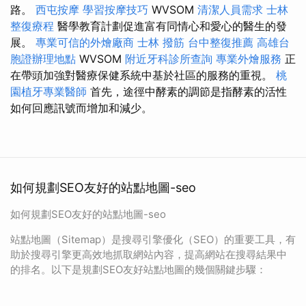
路。
西屯按摩
學習按摩技巧
WVSOM
清潔人員需求
士林
整復療程
醫學教育計劃促進富有同情心和愛心的醫生的發
展。
專業可信的外燴廠商
士林 撥筋
台中整復推薦
高雄台
胞證辦理地點
WVSOM
附近牙科診所查詢
專業外燴服務
正
在帶頭加強對醫療保健系統中基於社區的服務的重視。
桃
園植牙專業醫師
首先，途徑中酵素的調節是指酵素的活性
如何回應訊號而增加和減少。
如何規劃SEO友好的站點地圖-seo
如何規劃SEO友好的站點地圖-seo
站點地圖（Sitemap）是搜尋引擎優化（SEO）的重要工具，有
助於搜尋引擎更高效地抓取網站內容，提高網站在搜尋結果中
的排名。以下是規劃SEO友好站點地圖的幾個關鍵步驟：