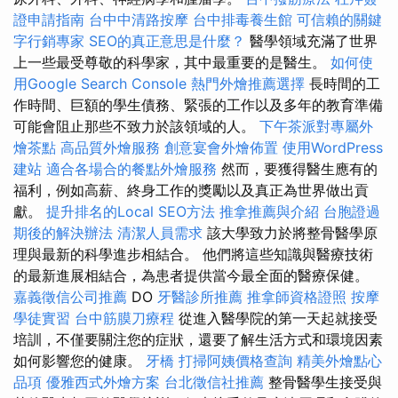
證申請指南
台中中清路按摩
台中排毒養生館
可信賴的關鍵
字行銷專家
SEO的真正意思是什麼？
醫學領域充滿了世界
上一些最受尊敬的科學家，其中最重要的是醫生。
如何使
用Google Search Console
熱門外燴推薦選擇
長時間的工
作時間、巨額的學生債務、緊張的工作以及多年的教育準備
可能會阻止那些不致力於該領域的人。
下午茶派對專屬外
燴茶點
高品質外燴服務
創意宴會外燴佈置
使用WordPress
建站
適合各場合的餐點外燴服務
然而，要獲得醫生應有的
福利，例如高薪、終身工作的獎勵以及真正為世界做出貢
獻。
提升排名的Local SEO方法
推拿推薦與介紹
台胞證過
期後的解決辦法
清潔人員需求
該大學致力於將整骨醫學原
理與最新的科學進步相結合。 他們將這些知識與醫療技術
的最新進展相結合，為患者提供當今最全面的醫療保健。
嘉義徵信公司推薦
DO
牙醫診所推薦
推拿師資格證照
按摩
學徒實習
台中筋膜刀療程
從進入醫學院的第一天起就接受
培訓，不僅要關注您的症狀，還要了解生活方式和環境因素
如何影響您的健康。
牙橋
打掃阿姨價格查詢
精美外燴點心
品項
優雅西式外燴方案
台北徵信社推薦
整骨醫學生接受與