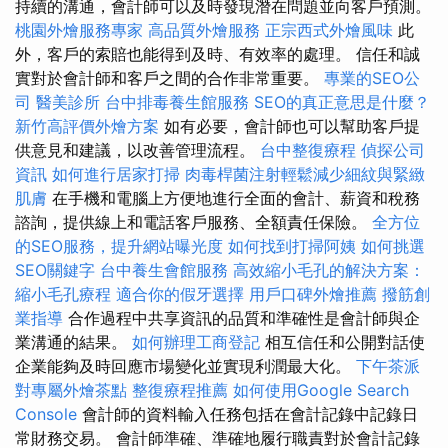
持續的溝通，會計師可以及時發現潛在問題並向客戶預測。
桃園外燴服務專家
高品質外燴服務
正宗西式外燴風味
此
外，客戶的索賠也能得到及時、有效率的處理。 信任和誠
實對於會計師和客戶之間的合​​作非常重要。
專業的SEO公
司
醫美診所
台中排毒養生館服務
SEO的真正意思是什麼？
新竹高評價外燴方案
如有必要，會計師也可以幫助客戶提
供意見和建議，以改善管理流程。
台中整復療程
偵探公司
資訊
如何進行居家打掃
肉毒桿菌注射輕鬆減少細紋與緊緻
肌膚
在手機和電腦上方便地進行全面的會計、薪資和稅務
諮詢，提供線上和電話客戶服務、全額責任保險。
全方位
的SEO服務，提升網站曝光度
如何找到打掃阿姨
如何挑選
SEO關鍵字
台中養生會館服務
高效縮小毛孔的解決方案：
縮小毛孔療程
適合你的假牙選擇
用戶口碑外燴推薦
撥筋創
業指導
合作過程中共享資訊的品質和準確性是會計師與企
業溝通的結果。
如何辦理工商登記
相互信任和公開對話使
企業能夠及時回應市場變化並實現利潤最大化。
下午茶派
對專屬外燴茶點
整復療程推薦
如何使用Google Search
Console
會計師的資料輸入任務包括在會計記錄中記錄日
常財務交易。 會計師準確、準確地履行職責對於會計記錄