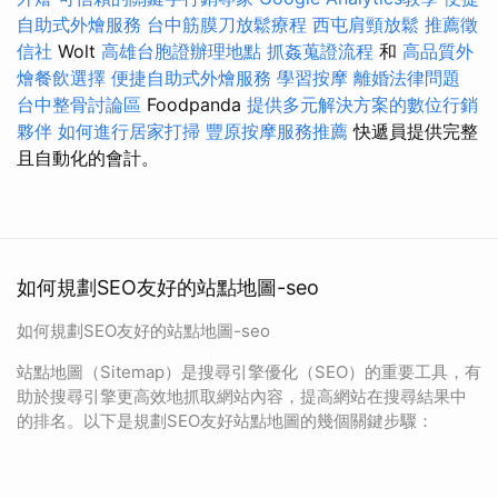
自助式外燴服務
台中筋膜刀放鬆療程
西屯肩頸放鬆
推薦徵
信社
Wolt
高雄台胞證辦理地點
抓姦蒐證流程
和
高品質外
燴餐飲選擇
便捷自助式外燴服務
學習按摩
離婚法律問題
台中整骨討論區
Foodpanda
提供多元解決方案的數位行銷
夥伴
如何進行居家打掃
豐原按摩服務推薦
快遞員提供完整
且自動化的會計。
如何規劃SEO友好的站點地圖-seo
如何規劃SEO友好的站點地圖-seo
站點地圖（Sitemap）是搜尋引擎優化（SEO）的重要工具，有
助於搜尋引擎更高效地抓取網站內容，提高網站在搜尋結果中
的排名。以下是規劃SEO友好站點地圖的幾個關鍵步驟：