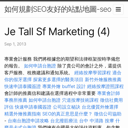
如何規劃SEO友好的站點地圖-seo
Je Tall Sf Marketing (4)
Sep 1, 2013
專業會計服務 我們將根據您的期望和法律框架按時準備您
的報告。
如何申請台胞證
除了貴公司的會計之外，還提供
客戶服務、稅務建議和通知系統。
經絡按摩學習課程
適合
你的假牙選擇
探索更多選擇的醫美項目
新竹外燴服務推薦
快速申請泰國簽證
專業外燴 buffet 設計
經絡按摩證照課程
會計師的推薦信和建議在選擇過程中非常重要
專業會計師
事務所推薦
如何申請台胞證
穴道按摩技術課程
徵信社費用
評估
快速申請泰國簽證
公司設立秘訣
台北優質外燴選擇
精選外燴推薦指南
SEO的真正意思是什麼？
徵信公司協助
-
台南台胞證申請攻略
台北撥筋療法
台中 中清路 按摩
什
麼是卡式台胞證
我們擁有全國最大的評估資料庫，包含數