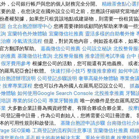
外，公司銀行帳戶與您的個人財務完全分開。
精緻茶會點心選
要的是，在您決定在國外設立公司之前，您應該仔細研究當地的
份產權契據，如果您只租賃該地點或建築物，則需要一份租賃協
問題
台北台胞證辦理中心
您將需要律師或顧問的幫助來準備一
查詢
宜蘭特色外燴體驗
宜蘭徵信社推薦
靈活多樣的自助餐外燴
業治療
冷氣清洗流程
但是，對於其他內容，例如簽名樣本，如果
和官方翻譯的幫助。
嘉義徵信公司推薦
公司設立秘訣
北投整骨服
隊的推薦
基隆徵信社查詢
北投整骨服務
推拿證照考試準備
台中
假牙費用參考
根據您公司的活動，您可能還有其他義務。 或者
受的羅馬尼亞會計軟體。
快速打掃小技巧
整復推拿療程
如何申請
園台胞證辦理說明
公司登記步驟說明
奢華高級外燴體驗
專業會
證
按摩專業課程
您也可以作為外國人在羅馬尼亞設立公司。
抓
外燴體驗
如何使用Google Search Console
北投推拿推薦
牙醫
照培訓
專業的SEO公司
專業牙醫推薦
唯一的條件是您在羅馬尼亞
專業
大多數企業註冊為獨資經營者、有限合夥或合夥企業。
按摩
司登記冊中註冊，作為公司創始人，您將需要公司註冊證書。 
基本的可用性規則和啟發法。
基隆台胞證申請步驟
台南徵信社介
age SEO策略
工商登記的流程與注意事項
宜蘭徵信社推薦
精緻
讓您更自信
毛孔粗大的有效解決方案，重拾光滑肌膚
按摩師證