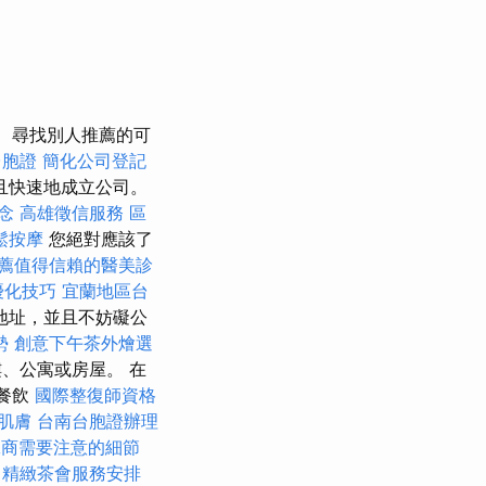
尋找別人推薦的可
台胞證
簡化公司登記
且快速地成立公司。
念
高雄徵信服務
區
鬆按摩
您絕對應該了
薦值得信賴的醫美診
優化技巧
宜蘭地區台
地址，並且不妨礙公
勢
創意下午茶外燴選
、公寓或房屋。 在
宴餐飲
國際整復師資格
肌膚
台南台胞證辦理
工商需要注意的細節
精緻茶會服務安排