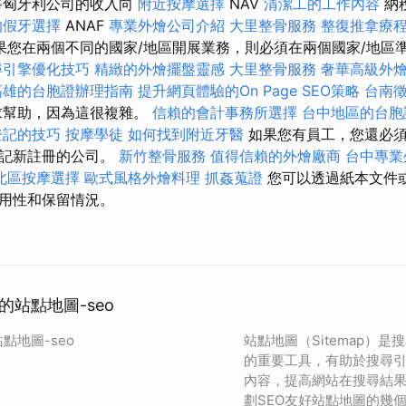
將匈牙利公司的收入向
附近按摩選擇
NAV
清潔工的工作內容
納
的假牙選擇
ANAF
專業外燴公司介紹
大里整骨服務
整復推拿療
果您在兩個不同的國家/地區開展業務，則必須在兩個國家/地區
尋引擎優化技巧
精緻的外燴擺盤靈感
大里整骨服務
奢華高級外
高雄的台胞證辦理指南
提升網頁體驗的On Page SEO策略
台南
求幫助，因為這很複雜。
信賴的會計事務所選擇
台中地區的台胞
登記的技巧
按摩學徒
如何找到附近牙醫
如果您有員工，您還必須
登記新註冊的公司。
新竹整骨服務
值得信賴的外燴廠商
台中專業
北區按摩選擇
歐式風格外燴料理
抓姦蒐證
您可以透過紙本文件
用性和保留情況。
的站點地圖-seo
點地圖-seo
站點地圖（Sitemap）是
的重要工具，有助於搜尋
內容，提高網站在搜尋結
劃SEO友好站點地圖的幾