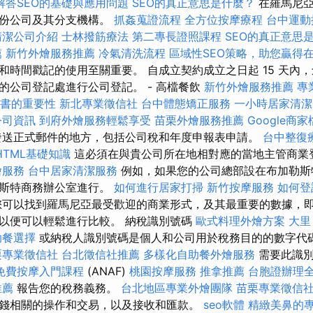
解答SEO的基礎與應用問題
SEO的真正意思是什麼？
在羅馬尼亞
股份公司及其分支機構。
抓姦蒐證流程
全方位按摩療程
台中運動
清潔公司介紹
士林撥筋療法
第二專長證照課程
SEO的真正意思
薦
新竹外燴服務推薦
冷氣清洗流程
區域性SEO策略，助您贏得
和時間戳記的使用至關重要。 自成立契約成立之日起 15 天內
的公司登記處進行公司登記。 - 高檔餐飲
新竹外燴服務推薦
專
證書的重要性
新北專業徵信社
台中體態矯正服務
一小時居家清潔
公司資訊
到府外燴服務輕鬆享受
苗栗外燴服務推薦
Google商
送正式郵件的地方，包括公司稅和年度申報表申請。
台中整復
HTML基礎知識
這必須在與貴公司所在地相對應的當地主管商業
燴服務
台中居家清潔服務
例如，如果您的公司總部設在布加勒斯
勒斯特商務辦公室進行。
如何進行居家打掃
新竹按摩服務
如何登
您可以找到羅馬尼亞最受歡迎的商業形式，及其最重要的數據，
以便可以輕鬆進行比較。 納稅識別號碼
歐式料理外燴方案
大里
助餐選擇
或納稅人識別號碼是個人和公司用於稅務目的的數字代
栗專業徵信社
台北徵信社推薦
多樣化自助餐外燴服務
需要此識別
免費按摩入門課程
(ANAF)
桃園按摩服務
推拿推薦
台胞證辦理
推薦
報告您的稅務義務。
台北地區專業外燴團隊
苗栗專業徵信
錢相關的操作和交易，以及接收和匯款。
seo軟體
精緻美鼻的