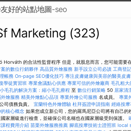
友好的站點地圖-seo
 Sf Marketing (323)
szló Horváth 的合法性監督程序 但是，就股息而言，您可能需
方案的數位行銷夥伴
高品質外燴服務
新手設立公司必讀
工商登
理帳務
On-page SEO優化技巧
專注皮膚健康與美容的醫美皮膚
復學徒實習班
專業會議點心供應
專業可信的外燴廠商
毛孔粗大
小毛孔的解決方案：縮小毛孔療程
至
數位行銷策略
50
居家清
屬外燴服務
精美外燴點心品項
專業外燴公司服務
名成員。
專業
對公司債務負責。
宜蘭特色外燴體驗
杜拜簽證申請指南
經絡按摩
O的核心概念
如果您成立新公司，您的羅馬尼亞公司將有自己的
在國家層級進行檢查，並確保公司名稱也在國家層級受到保護。
摩課程費用介紹
苗栗外燴服務推薦
腳底按摩技術士證照班
local 