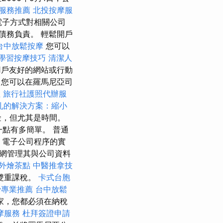
服務推薦
北投按摩服
電子方式對相關公司
債務負責。 輕鬆開戶
台中放鬆按摩
您可以
學習按摩技巧
清潔人
戶友好的網站或行動
您可以在羅馬尼亞司
址
旅行社護照代辦服
孔的解決方案：縮小
金，但尤其是時間。
點有多簡單。 普通
務
電子公司程序的實
網管理其與公司資料
外燴茶點
中醫推拿技
雙重課稅。
卡式台胞
骨專業推薦
台中放鬆
家，您都必須在納稅
摩服務
杜拜簽證申請