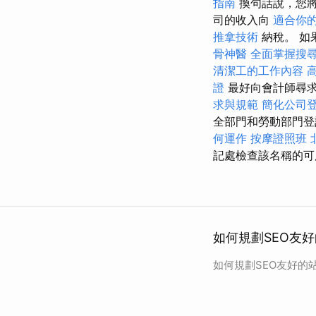
指南
換句話說，您
司的收入向
適合你
推拿技術
納稅。 如
骨神醫
全面掌握搜
清潔工的工作內容
證
最好向會計師尋
求與規範
簡化公司
全部門和勞動部門
何運作
按摩證照班
記處檢查該名稱的可
如何規劃SEO友好
如何規劃SEO友好的站