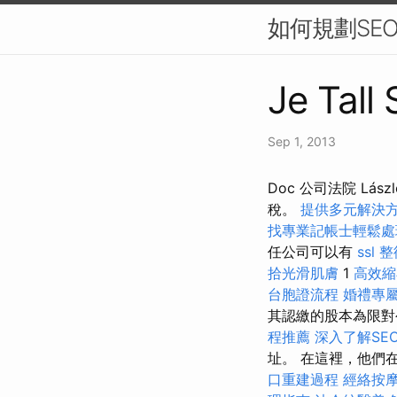
如何規劃SEO
Je Tall
Sep 1, 2013
Doc 公司法院 Lá
稅。
提供多元解決
找專業記帳士輕鬆處
任公司可以有
ssl
整
拾光滑肌膚
1
高效縮
台胞證流程
婚禮專
其認繳的股本為限
程推薦
深入了解SE
址。 在這裡，他們
口重建過程
經絡按