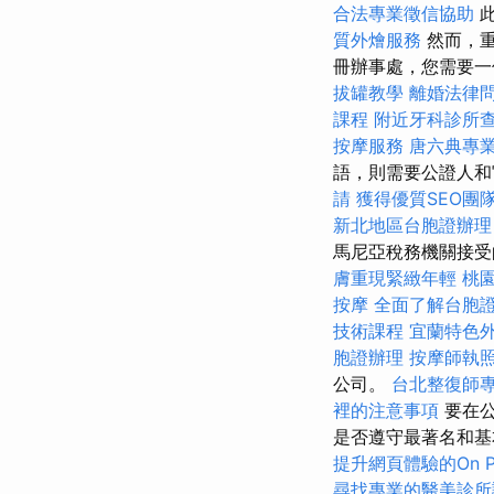
合法專業徵信協助
此
質外燴服務
然而，重
冊辦事處，您需要一
拔罐教學
離婚法律
課程
附近牙科診所
按摩服務
唐六典專
語，則需要公證人
請
獲得優質SEO團
新北地區台胞證辦理
馬尼亞稅務機關接
膚重現緊緻年輕
桃
按摩
全面了解台胞
技術課程
宜蘭特色
胞證辦理
按摩師執
公司。
台北整復師
裡的注意事項
要在公
是否遵守最著名和
提升網頁體驗的On P
尋找專業的醫美診所