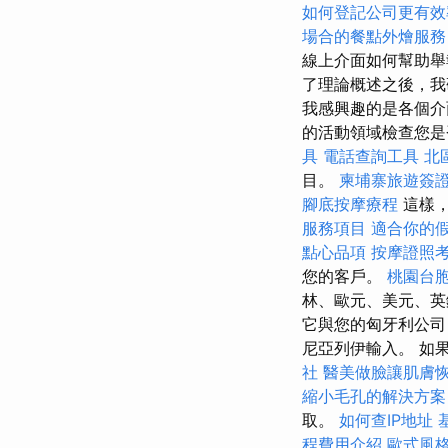
如何登記公司更有效
場合的餐點外燴服務
線上介面如何幫助舉
了理論概述之後，我
我感興趣的是各個介
的活動領域檢查您
具
電話查詢工具
北
目。
柬埔寨旅遊簽
腳底按摩療程
這樣
服務項目
適合你的
點心品項
按摩證照
您的客戶。
桃園台
林、歐元、美元、英
它與您的匈牙利公司
尼亞列伊輸入。 如果您
社
醫美做臉讓肌膚
縮小毛孔的解決方案
取。
如何查IP地址
程費用介紹
歐式風