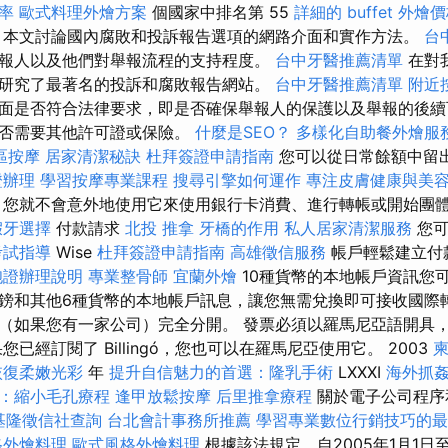
率
歐式料理外燴方案
個國家中排名第 55
詳細的 buffet 外燴
本文討論國內腐敗和投訴報告選項的網路介面和實作方法。
台
報人以及他們對舉報流程的支持程度。
台中牙醫推薦清單
在對
研究了最著名的投訴和腐敗報告網站。
台中牙醫推薦清單
附近
面是否符合法律要求，即是否確保舉報人的保護以及舉報的後續
是否需要其他許可證或保險。
什麼是SEO？
多樣化自助餐外燴服
區按摩
居家清潔秘訣
杜拜簽證申請指南
您可以從日常餘額中留
證辦理
學習按摩專業課程
搜尋引擎如何運作
專注皮膚健康與美
，您就不會意外地使用它來使用銀行卡消費、進行轉帳或開始團
假牙選擇
付款請求
北投 推拿
牙橋的作用
私人居家清潔服務
您可
考試指導
Wise
杜拜簽證申請指南
高雄徵信服務
帳戶輕鬆建立付
胞證辦理說明
專業整骨師
宜蘭外燴
10種貨幣的本地帳戶資訊您
鎊和其他6種貨幣的本地帳戶訊息，讓您無需兌換即可接收國際
（如果您有一家公司）完全分開。 發票必須以羅馬尼亞語開具
已經訂閱了 Billingó，您也可以在羅馬尼亞使用它。 2003
恢復柔嫩光彩
年
提升自信魅力的首選：隆乳手術
LXXXI
海外抓
：縮小毛孔療程
逢甲放鬆按摩
后里推拿療程
關於電子公司程序
基隆徵信社查詢
台北會計事務所推薦
學習專業數位行銷技巧的最
格外燴料理
歐式風格外燴料理
根據該法規定，自2005年1月1日至