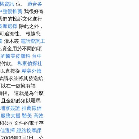
價格資訊
位。
適合各
中整復推薦
我很好奇
我們的投訴文化進行
按摩選擇
除此之外，
可追溯性。 根據您
務
灌木叢
電話查詢工
出資金用於不同的項
容的醫美皮膚科
台中
體付款。
私家偵探社
以直接從
精美外燴
款請求並將其發送給
可以在一處擁有福
轉帳。 這就是為什麼
，且金額必須以羅馬
柬埔寨簽證
推薦徵信
姦服務支援
醫美
高效
和公司文件的電子存
佳選擇
經絡按摩課
2006年9月1日，公