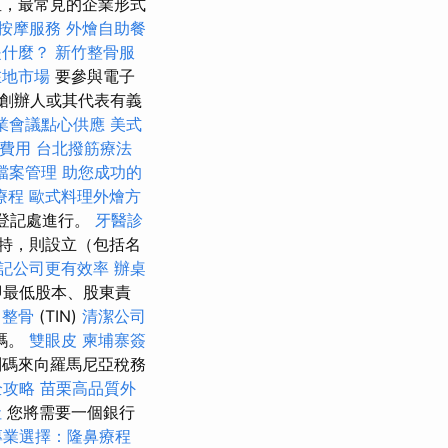
，最常見的企業形式
按摩服務
外燴自助餐
是什麼？
新竹整骨服
在地市場
要參與電子
，創辦人或其代表有義
業會議點心供應
美式
費用
台北撥筋療法
家檔案管理
助您成功的
療程
歐式料理外燴方
登記處進行。
牙醫診
特，則設立（包括名
記公司更有效率
辦桌
即最低股本、股東責
 整骨
(TIN)
清潔公司
碼。
雙眼皮
柬埔寨簽
碼來向羅馬尼亞稅務
全攻略
苗栗高品質外
社
您將需要一個銀行
專業選擇：隆鼻療程