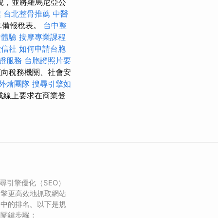
稅，並將羅馬尼亞公
程
台北整骨推薦
中醫
準備報稅表。
台中整
燴體驗
按摩專業課程
徵信社
如何申請台胞
證服務
台胞證照片要
向稅務機關、社會安
外燴團隊
搜尋引擎如
或線上要求在商業登
搜尋引擎優化（SEO）
引擎更高效地抓取網站
果中的排名。以下是規
個關鍵步驟：