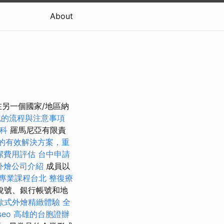
About
要在另一個國家/地區納
記的流程與注意事項
科
羅馬尼亞有限責
的有效解決方案，重
潔費用評估
台中申請
外燴公司介紹
成員以
專業課程台北
整復療
稅號、銀行帳號和地
歐式外燴精緻體驗
全
seo
高雄的台胞證辦