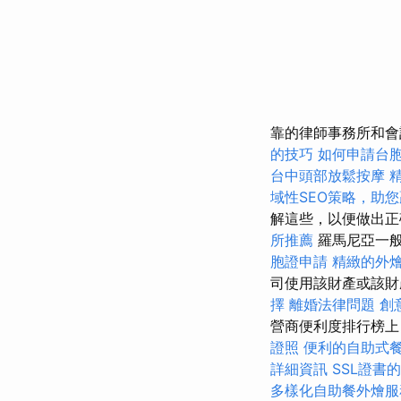
靠的律師事務所和
的技巧
如何申請台
台中頭部放鬆按摩
域性SEO策略，助
解這些，以便做出
所推薦
羅馬尼亞一般
胞證申請
精緻的外
司使用該財產或該
擇
離婚法律問題
創
營商便利度排行榜上，羅馬
證照
便利的自助式
詳細資訊
SSL證書
多樣化自助餐外燴服