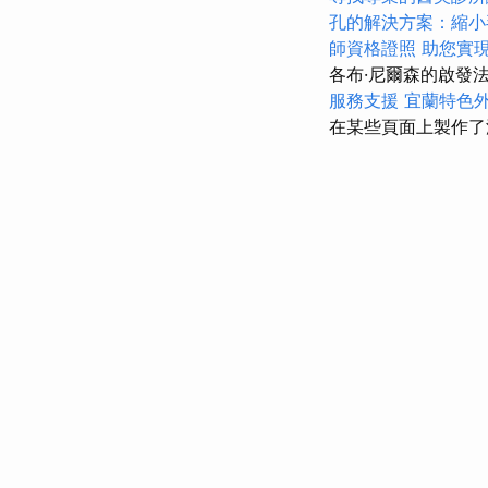
孔的解決方案：縮小
師資格證照
助您實
各布·尼爾森的啟發
服務支援
宜蘭特色
在某些頁面上製作了