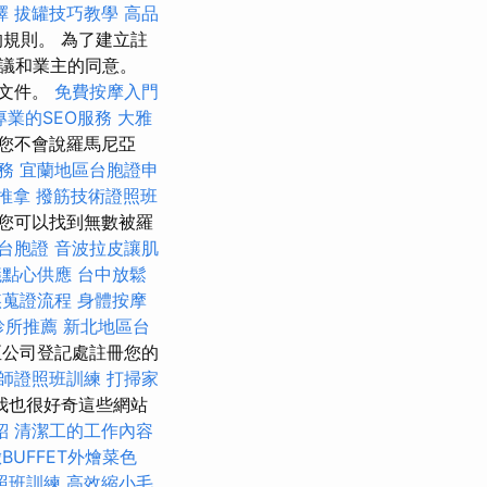
擇
拔罐技巧教學
高品
規則。 為了建立註
議和業主的同意。
些文件。
免費按摩入門
專業的SEO服務
大雅
您不會說羅馬尼亞
務
宜蘭地區台胞證申
 推拿
撥筋技術證照班
您可以找到無數被羅
台胞證
音波拉皮讓肌
議點心供應
台中放鬆
姦蒐證流程
身體按摩
診所推薦
新北地區台
公司登記處註冊您的
師證照班訓練
打掃家
我也很好奇這些網站
紹
清潔工的工作內容
BUFFET外燴菜色
照班訓練
高效縮小毛