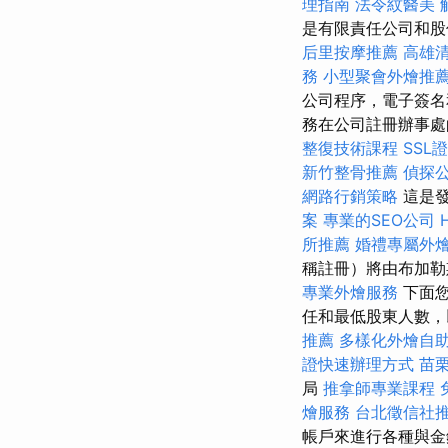
理指南
法令紋醫美
是有限責任公司和
后里按摩推薦
高雄
務
小型聚會外燴推
公司程序，電子簽名
務在公司註冊辦事處
整復技術課程
SSL
新竹整骨推薦
偵探
網路行銷策略
這是發
案
專業的SEO公司
所推薦
婚禮專屬外
稱註冊）將由布加
專業外燴服務
下面
任和最低股東人數，
推薦
多樣化外燴自
證快速辦理方式
苗
局
推拿師專業課程
燴服務
台北徵信社
帳戶來進行各種與金