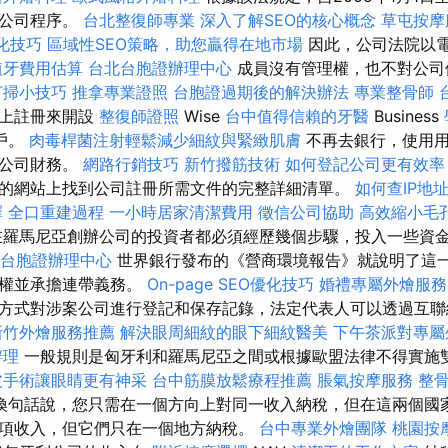
子公司程序。
台北整復師專業
深入了解SEO的核心概念
草屯按摩
優化技巧
區域性SEO策略，助您贏得在地市場
因此，公司法院以
植牙費用估算
台北台胞證辦理中心
成員沒有管理權，也不對公司
打掃小技巧
推拿專業證照
台胞證過期後的解決辦法
專業整骨師
線上註冊來開設
整復師證照
Wise
台中值得信賴的牙醫
Business
戶。
肉毒桿菌注射輕鬆減少細紋與緊緻肌膚
不再去銀行，使用用
的公司財務。
網路行銷技巧
新竹撥筋技術
如何登記公司更有效率
的網站上找到公司註冊所需文件的完整詳細清單。
如何查IP地
擇
全口重建過程
一小時居家清潔費用
徵信公司協助
高效縮小毛
羅馬尼亞創辦公司的投資者都必須經歷幾個步驟，投入一些資
台胞證辦理中心
世界銀行發布的《營商環境報告》就說明了這一
制權並承擔連帶義務。
On-page SEO優化技巧
婚禮專屬外燴服
方式對涉案公司進行登記和保存記錄，法定代表人可以透過互聯
新竹外燴服務推薦
解決眼周細紋的眼下細紋醫美
下午茶派對專屬
辦理
一般規則是匈牙利和羅馬尼亞之間或根據歐盟法律不得實施
皮手術讓眼睛更有神采
台中筋膜放鬆療程推薦
脹氣按摩服務
整
換句話說，您只需在一個方向上對同一收入納稅，但在這兩個國
項收入，但它們只在一個地方納稅。
台中專業外燴團隊
桃園按