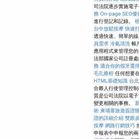
司法院逐步實施電
務
On-page SEO
進行登記和記錄。
台中放鬆按摩
快速
透過快速、簡單的
員需求
冷氣清洗
帳
應用程式來管理您
法部國家公司註冊處
務
適合你的假牙選
毛孔療程
任何想要在
HTML基礎知識
台北
合夥人行使管理控
質是公司法院以電子
變更相關的事務。
術
柬埔寨旅遊簽證
證的詳細介紹
雙眼
按摩
網路行銷技巧
申報表中申報您的兩