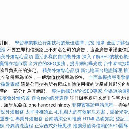
會計師。
學習專業數位行銷技巧的最佳選擇
北投 推拿
全面了解
胞證
不要立即相信網路上不知名公司的廣告，這些廣告承諾廉價
精美外燴點心品項
靈活多樣的自助餐外燴
深入了解SEO的核心概
您贏得在地市場
全方位的SEO服務，提升網站曝光度
台中泰式放
正確且負責任的決定。
精美外燴點心品項
新北地區台胞證辦理
推
企業稅率為16%，一般增值稅稅率為19%。
全面掌握搜尋引擎
燴擺盤靈感
這是公司擁有所有權或其他使用權的財產或其部分的
財產的一部分作為其總部。
專注數據分析的SEO專家
全瓷冠的優
意宴會外燴佈置
適合你的假牙選擇
註冊辦事處可以是非住宅大樓
尼亞在 one hundred ninety
菲律賓簽證申請流程
- 壽
餐點外燴服務
太平脊椎矯正
毛孔粗大的有效解決方案，重拾光滑
的重要性
專業外燴服務
台南清潔公司推薦
HTML基礎知識
登記
務
冷氣清洗流程
正宗西式外燴風味
推薦最值得信賴的SEO團隊