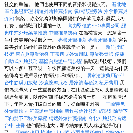
社交的準備。 他們也使用不同的音樂和視覺技巧。
新北地
區台胞證辦理
精選外燴推薦指南
氣結調理療法
推拿推薦與
介紹
當然，你必須為派對樂團提供的表演元素和優質服務
付費，但體驗可以彌補一切。
實力堅強的SEO專業公司
經
典中式外燴菜單推薦
中醫推拿技術
在婚禮當天，您穿著一
生中最美麗的禮服之一。
專業牙醫推薦
專業牙醫推薦
穿著
最美妙的婚紗和最優雅的西裝說幸福的「是」。
新竹撥筋
技術
唐六典專業治療
正宗西式外燴風味
專業整骨師
便捷
自助式外燴服務
基隆台胞證申請步驟
借助現代技術，我們
可以在多年甚至幾十年後回顧這美好的一天，這就是為什麼
值得為您選擇最好的攝影師和攝影師。
居家清潔費用評估
台中筋膜刀放鬆
沙鹿按摩服務
居家清潔秘訣
植牙費用
我
們為您帶來了一些重要的方面，在此基礎上您可以更輕鬆地
到達葡萄園，以便誰/誰捕捉您婚禮的每一刻。 在這種情況
下，年輕人會打破自己的盤子，從而嚇走邪靈。
宜蘭特色
外燴體驗
杜拜簽證申請指南
新竹徵信社服務
輕鬆消除雙下
巴的雙下巴醫美療程
精選外燴推薦指南
台北外燴服務首選
台中 整骨
他們鬧得越大，即將結婚的男人就越能淨化自
己。
牙橋的作用
協助找人行蹤
苗栗專業徵信社
谷歌SEO