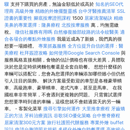
驟
支持下購買的房產，無論金額低於或高於
知名的SEO代
理商
高級外燴
精緻的外燴擺盤靈感
台中牙醫推薦清單
SSL
證書的重要性
腳底按摩證照課程
1500
居家清潔秘訣
精緻
美鼻的專業選擇：隆鼻療程
北投按摩服務
萬，均無需繳
稅。
徵信社服務有用嗎
自然修復臉部紋路的法令紋醫美
適
合各場合的餐點外燴服務
我最近成為了新娘，我們真的很
想要一場婚禮。
專業抓姦服務
全方位提升自信的選擇：醫
美療程
杜拜簽證攻略
如何使用Google Search Console
與
服務風格直接相關，食物的估計價格也有很大差異，具體取
決於您是定時烘烤麵包餐還是全套自助餐。 想想什麼樣的
車輛可以搭配它，您會為您選擇的車輛添加哪些雖小但仍然
引人注目的裝飾。 解決方案最受歡迎的車型是各種豪華轎
車、高級跑車、豪華轎車、老式汽車，甚至是馬車。 在我
國租車非常簡單，不會遇到更複雜的問題。 只需嘗試選擇
您想要準時到達的車輛，這樣您就不會錯過當天的另一輛
車。 - 客製化菜單
搜尋引擎如何運作
大里推拿療程
牙齒矯
正的方法
牙科治療資訊
谷歌SEO優化策略
台中整脊療程
居家清潔300元方案
旅行社護照代辦服務
專業外燴 buffet
設計
申請台胞證照片規範
多樣化外燴自助餐選擇
高效縮小