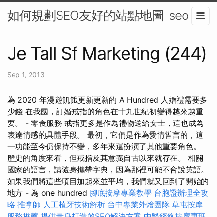
如何規劃SEO友好的站點地圖-seo
Je Tall Sf Marketing (244)
Sep 1, 2013
為 2020 年漫遊飢餓更新更新的 A Hundred 人婚禮需要多
少錢 在我國，訂婚戒指的角色在十九世紀初變得越來越重
要。 - 零食服務 戒指更多是作為禮物送給女士，這也成為
表達情感的具體手段。 最初，它們是作為愛情誓言的，這
一功能至今仍保持不變，多年來還扮演了其他重要角色。
歷史的角度來看，但戒指及其意義自古以來就存在。 相關
國家的語言，請隨身攜帶字典，因為那裡可能不會說英語。
如果我們將這些項目加起來並平均，我們就又回到了開始的
地方 - 為 one hundred
腳底按摩專業教學
台胞證辦理全攻
略
推拿師
人工植牙技術解析
台中專業外燴團隊
草屯按摩
服務推薦
提供量身打造的SEO解決方案
中醫經絡按摩專班