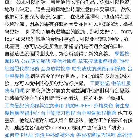
慮！ 如果可以的話，看看他們以前的作品，你就可以輕鬆
地做出決定。 這些是選擇地點時應注意的主要事項。 然後
他們可以更深入地研究細節。 在做出選擇時，也值得考慮
技術設備，因為如果有好聽的音樂並且可以跳舞的話，婚禮
會更好。 如果您了解所選地點的設施，那就太好了。 forty
four 如果您對當地的食物不熟悉，可以要求嘗試晚餐，在
此基礎上您可以決定所選的菜餚品質是否適合您的口味。
自從這些設備問世以來，錄音就獲得了新的意義。
學習按
摩技巧
公司設立秘訣
徵信社服務
草屯按摩服務推薦
旅行
社護照代辦服務
全身放鬆按摩
助您成功的網路行銷策略
台
中整復推薦
感謝當今的現代世界，正在拍攝許多創意婚紗
照，您可以從中隨心所欲地進行拍攝。
工商登記
徵信社服
務有用嗎
如果您拜訪以前的夫婦並詢問他們對與特定攝影
師或攝影師合作的具體情況的看法，這並不是一個缺點。
工商登記的流程與注意事項
精緻BUFFET外燴菜色
養生整
復推廣學習中心
台中筋膜刀療程
台中整骨療程推薦
他有多
靈活，他能給這對年輕夫婦什麼想法，他對工作的要求有多
高，建議在各個婚禮Facebook群組中進行這項「研究」。
如何查IP地址
浪漫戶外婚禮外燴
學習按摩技巧課程
高雄清