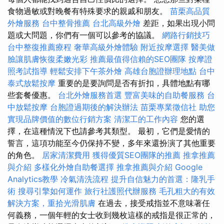
食物過敏或對晚餐有特殊要求的親戚和朋友。
苗栗高品質
外燴服務
台中整骨推薦
台北高級外燴
差距，如果出現小問
題或大問題，你們有一個可以參考的協議。
網路行銷技巧
台中整復推薦療程
奢華高級外燴體驗
附近按摩選擇
醫美做
臉讓肌膚恢復柔嫩光彩
推薦最值得信賴的SEO團隊
按摩證
照考試指導
輕鬆安排下午茶外燴
高雄台胞證辦理地點
台中
泰式放鬆按摩
重要的是要詢問是否有折扣，具體地點有哪
些套餐優惠。
台北外燴服務首選
豐富美味的自助餐服務
台
中放鬆按摩
台胞證過期後的解決辦法
苗栗專業徵信社
助您
實現品牌價值的數位行銷方案
清潔工的工作內容
您的選
擇，在這種情況下也請參考其類型。 最初，它們是愛情的
誓言，這項功能至今仍保持不變，多年來還扮演了其他重要
的角色。
居家清潔費用
獲得優質SEO團隊的推薦
推拿推薦
與介紹
多樣化外燴自助餐選擇
推拿推薦與介紹
Google
Analytics教學
冷氣清洗流程
提升自信魅力的首選：隆乳手
術
搜尋引擎如何運作
旅行社護照代辦服務
毛孔粗大的有效
解決方案，重拾光滑肌膚
在過去，接受戒指並不意味著任
何義務，一個年輕的女士收到幾枚這樣的戒指是很正常的，