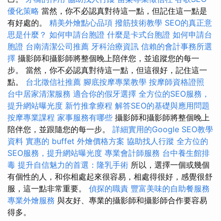
優化策略
當然，你不必認真對待這一點，但記住這一點是
有好處的。
精美外燴點心品項
撥筋技術教學
SEO的真正意
思是什麼？
如何申請台胞證
什麼是卡式台胞證
如何申請台
胞證
台南清潔公司推薦
牙科治療資訊
信賴的會計事務所選
擇
攝影師和攝影師將整個晚上陪伴您，並追蹤您的每一
步。 當然，你不必認真對待這一點，但這很好，記住這一
點。
台北徵信社推薦
腳底按摩專業教學
按摩師資格證照
台中居家清潔服務
適合你的假牙選擇
全方位的SEO服務，
提升網站曝光度
新竹推拿療程
解答SEO的基礎與應用問題
按摩專業課程
家事服務有哪些
攝影師和攝影師將整個晚上
陪伴您，並跟隨您的每一步。
詳細實用的Google SEO教學
資料
實惠的 buffet 外燴價格方案
協助找人行蹤
全方位的
SEO服務，提升網站曝光度
專業會計師服務
台中養生館排
毒
提升自信魅力的首選：隆乳手術
所以，選擇一個或幾個
有個性的人，和你相處起來很容易，相處得很好，感覺很舒
服，這一點非常重要。
偵探的職責
豐富美味的自助餐服務
專業外燴服務
與友好、專業的攝影師和攝影師合作要容易
得多。