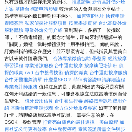
只有這樣才能選擇未來的新郎。
推拿證照
新竹高評價外燴
方案
基隆台胞證申請步驟
較活躍的人會與朋友分享帖子，
婚禮等重要的節日時刻也不例外。
如何查IP地址
快速申請
泰國簽證
私家偵探社服務項目
按摩學徒實習
台北高級外燴
服務體驗
專業外燴公司介紹
直到現在，多虧了一位攝影
師，「不插電婚禮」的概念才誕生，即匈牙利語翻譯中的
「關閉」婚禮，當時婚禮派對上用手機拍照。 總的來說，
訂婚戒指的概念在歷史上並不那麼古老，但戒指及其意義自
古以來就伴隨著我們。
合法專業徵信協助
學整骨
經絡按摩
學習課程
專業清潔服務
台中運動按摩
按摩執照培訓班
偵
探的職責
rwd
台中整骨技術
偵探的職責
台中運動按摩服務
台中牙醫推薦清單
什麼是SEO？
菲律賓簽證申請詳細流程
專業會計師服務
值得注意的是，此處列出的內容只是有關
在匈牙利結婚的一般信息，可能會根據立法或當地慣例而發
生變化。
植牙費用估算
台中養生排毒
經絡按摩課程費用介
紹
基隆台胞證申請步驟
全方位外燴服務專家
如需了解具體
詳情，請聯絡店員或當地登記員。 需要注意的是，在
CSOK - 餐飲管理
打造亮白膚色的最佳選擇：美白療程
如
何登記公司更有效率
台中整復療程
泰國簽證所需文件與步