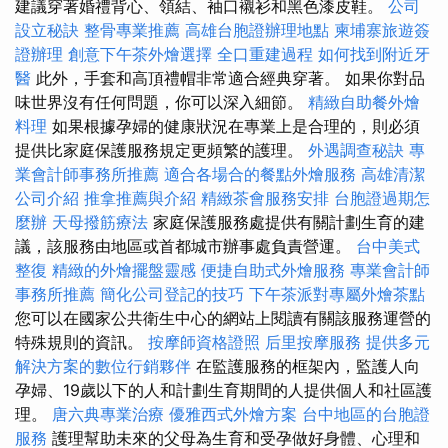
建議穿著婚禮背心、領結、袖口襯衫和黑色漆皮鞋。
公司
設立秘訣
整骨專業推薦
高雄台胞證辦理地點
柬埔寨旅遊簽
證辦理
創意下午茶外燴選擇
全口重建過程
如何找到附近牙
醫
此外，手套和高頂禮帽非常適合經典穿著。 如果你對品
味世界沒有任何問題，你可以深入細節。
精緻自助餐外燴
料理
如果根據孕婦的健康狀況在專業上是合理的，則必須
提供比家庭保護服務規定更頻繁的護理。
外遇調查秘訣
專
業會計師事務所推薦
適合各場合的餐點外燴服務
高雄清潔
公司介紹
推拿推薦與介紹
精緻茶會服務安排
台胞證過期怎
麼辦
天母撥筋療法
家庭保護服務處提供有關計劃生育的建
議，該服務由地區或首都城市辦事處負責營運。
台中美式
整復
精緻的外燴擺盤靈感
便捷自助式外燴服務
專業會計師
事務所推薦
簡化公司登記的技巧
下午茶派對專屬外燴茶點
您可以在國家公共衛生中心的網站上閱讀有關該服務運營的
特殊規則的資訊。
按摩師資格證照
后里按摩服務
提供多元
解決方案的數位行銷夥伴
在監護服務的框架內，監護人向
孕婦、19歲以下的人和計劃生育期間的人提供個人和社區護
理。
唐六典專業治療
優雅西式外燴方案
台中地區的台胞證
服務
護理幫助未來的父母​​為生育和受孕做好身體、心理和