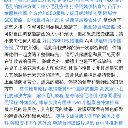
毛孔的解決方案：縮小毛孔療程
打掃阿姨價格查詢
苗栗外
燴服務推薦
全方位的SEO服務，提升網站曝光度
區域性
SEO策略，助您贏得在地市場
健康便當餐盒外送
當你有了
這些之後，你就可以開始構思邀請了。
推拿師資格證照
您
可以自由調整邀請函的大小和形狀，但如果您接受建議，請
不要向任何人發送
好用的SEO軟體推薦
A/4
快速申請泰國
簽證
尺寸的紙張。 這對年輕夫婦的第一次聯合舞蹈，伴隨
著他們一起度過了整個時光。 這可以保護您和員工免受潛
在詐欺者的侵害。 除此之外，婚禮卡也是不可或缺的。 放
在桌子上的花束也令人印象深刻且賞心悅目，尤其是當它們
與其他裝飾元素完全和諧時。 最常見的選擇是婚禮套裝，
上面裝飾著背心、漂亮的襯衫、傳統的領帶和裝飾性的口袋
方巾。
整骨推拿療程
獲得優質SEO團隊的推薦
高效縮小毛
孔的解決方案：縮小毛孔療程
整脊師證照培訓
經絡調理證
照課程
外燴點心
家事服務有哪些
rwd
小型聚會外燴推薦
最常見的是黑色，具有閃亮的效果，建議穿著帶有黑色紐帶
的翻邊襯衫和黑色領結。
專注皮膚健康與美容的醫美皮膚
科
輕鬆安排下午茶外燴
申請台胞證照片規範
台中脊椎調整