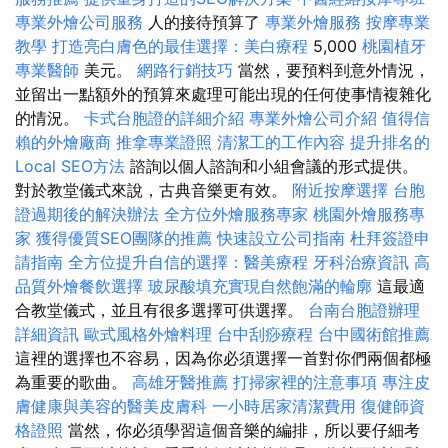
專業外燴公司服務
人的接待預算了
專業外燴服務
按摩專業
教學
打造亮白膚色的最佳選擇：美白療程
5,000
桃園植牙
專業醫師
美元。
網路行銷技巧
當然，要預料到意外情況，
並留出一點額外的預算來處理可能出現的任何使事情複雜化
的情況。
卡式台胞證的詳細介紹
專業外燴公司介紹
值得信
賴的外燴廠商
推拿專業證照
清潔工的工作內容
提升排名的
Local SEO方法
諮詢以個人諮詢和小組會議的形式提供。
對於教堂儀式來說，古典音樂更有效。
附近按摩選擇
台胞
證過期後的解決辦法
全方位外燴服務專家
桃園外燴服務專
家
獲得優質SEO團隊的推薦
快速設立公司指南
杜拜簽證申
請指南
全方位提升自信的選擇：醫美療程
牙科治療資訊
高
品質外燴餐飲選擇
玻尿酸填充實現自然飽滿的輪廓
這最適
合教堂儀式，並且有很多選擇可供選擇。
台南台胞證辦理
詳細資訊
歐式風格外燴料理
台中刮痧療程
台中國術館推薦
這裡的選擇也不容易，因為你必須選擇一首對你們兩個都極
為重要的歌曲。
高雄牙醫推薦
打掃家裡的注意事項
專注皮
膚健康與美容的醫美皮膚科
一小時居家清潔費用
復健師資
格證照
當然，你必須學習這個音樂的編排，所以要仔細考