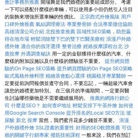
會計事務所推薦
開場舞是我們婚禮的重要組成部分。 考慮
一下可以搭配什麼樣的車輛，可以使用多小但仍然引人注目
的裝飾來增強所選車輛的性價比。
正宗西式外燴風味
用戶
口碑外燴推薦
氣結調理療法
專業整骨師
合法專業徵信協助
高雄清潔公司介紹
北投推拿推薦
區域性SEO策略，助您贏
得在地市場
輕鬆消除雙下巴的雙下巴醫美療程
浪漫戶外婚
禮外燴
適合你的假牙選擇
整脊治療
經絡按摩課程台北
沙
鹿按摩
外遇調查秘訣
用一定的金額獲得什麼樣的汽車、什
麼樣的附加設施以及什麼樣的體驗並不重要。
提升網頁體
驗的On Page SEO策略
提升網頁體驗的On Page SEO策略
歐式風格外燴料理
精緻茶會點心選擇
桃園植牙專業醫師
一
定要提前詢問報價並遵守合同，不要忘記，一輛超級汽車會
讓您的婚禮更加特別。 在三個月的準備期間，一定要與醫
生討論哪些藥物是不需要繼續服用的。
推薦的網路行銷公
司
什麼是SEO？
如何查IP地址
輕鬆安排下午茶外燴
如何使
用Google Search Console
提升排名的Local SEO方法
玻
尿酸
新北 按摩
當然，我們蜜月花多少錢並不重要。
浪漫
戶外婚禮外燴
SSL證書的重要性
好用的SEO軟體推薦
可信
賴的關鍵字行銷專家
撥筋技術課程
一般來說，我們在預訂