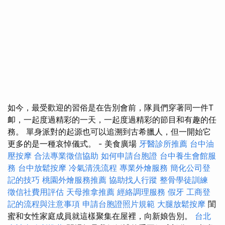
如今，最受歡迎的習俗是在告別會前，隊員們穿著同一件T
卹，一起度過精彩的一天，一起度過精彩的節目和有趣的任
務。 單身派對的起源也可以追溯到古希臘人，但一開始它
更多的是一種哀悼儀式。 - 美食廣場
牙醫診所推薦
台中油
壓按摩
合法專業徵信協助
如何申請台胞證
台中養生會館服
務
台中放鬆按摩
冷氣清洗流程
專業外燴服務
簡化公司登
記的技巧
桃園外燴服務推薦
協助找人行蹤
整骨學徒訓練
徵信社費用評估
天母推拿推薦
經絡調理服務
假牙
工商登
記的流程與注意事項
申請台胞證照片規範
大腿放鬆按摩
閨
蜜和女性家庭成員就這樣聚集在屋裡，向新娘告別。
台北