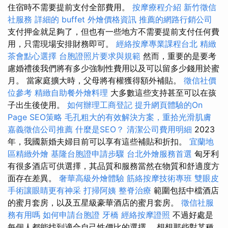
住宿時不需要提前支付全部費用。
按摩療程介紹
新竹徵信
社服務
詳細的 buffet 外燴價格資訊
推薦的網路行銷公司
支付押金就足夠了，但也有一些地方不需要提前支付任何費
用，只需現場安排財務即可。
經絡按摩專業課程台北
精緻
茶會點心選擇
台胞證照片要求與規範
然而，重要的是要考
慮婚禮後我們將有多少強制性費用以及可以留多少錢用於蜜
月。 當家庭擴大時，父母將有權獲得額外補貼。
徵信社價
位參考
精緻自助餐外燴料理
大多數這些支持甚至可以在孩
子出生後使用。
如何辦理工商登記
提升網頁體驗的On
Page SEO策略
毛孔粗大的有效解決方案，重拾光滑肌膚
嘉義徵信公司推薦
什麼是SEO？
清潔公司費用明細
2023
年，我國新婚夫婦目前可以享有這些補貼和折扣。
宜蘭地
區精緻外燴
基隆台胞證申請步驟
台北外燴服務首選
匈牙利
有很多酒店可供選擇，其品質和服務當然在物質和舒適度方
面存在差異。
奢華高級外燴體驗
筋絡按摩技術專班
雙眼皮
手術讓眼睛更有神采
打掃阿姨
整脊治療
範圍包括中檔酒店
的蜜月套房，以及五星級豪華酒店的蜜月套房。
徵信社服
務有用嗎
如何申請台胞證
牙橋
經絡按摩證照
不過好處是
每個人都能找到適合自己性價比的選擇。 想想那些對某種